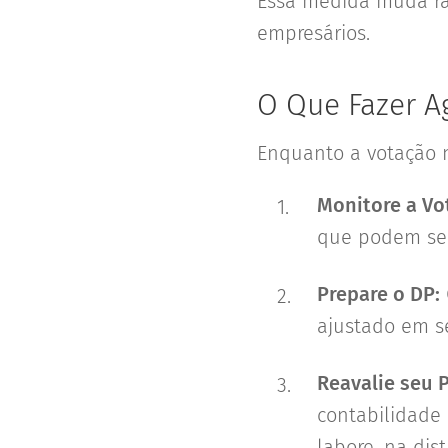
Essa medida muda ra
empresários.
O Que Fazer A
Enquanto a votação 
Monitore a Vo
que podem ser
Prepare o DP:
ajustado em s
Reavalie seu 
contabilidade 
labore, na dis