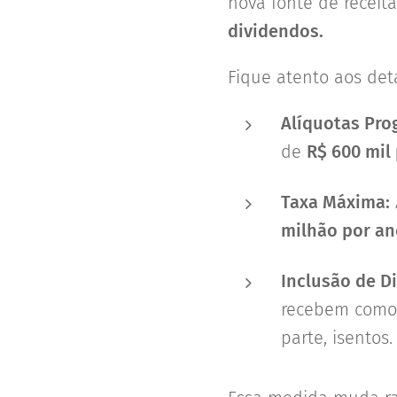
nova fonte de receit
dividendos.
Fique atento aos det
Alíquotas Pro
de
R$ 600 mil
Taxa Máxima:
milhão por an
Inclusão de D
recebem com
parte, isentos.