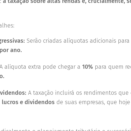
a:
a taxação sobre altas rendas e, crucialmente, s
alhes:
gressivas:
Serão criadas alíquotas adicionais pa
 por ano.
A alíquota extra pode chegar a
10%
para quem re
o.
ividendos:
A taxação incluirá os rendimentos que
o
lucros e dividendos
de suas empresas, que hoje