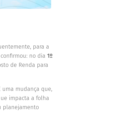
quentemente, para a
 confirmou: no dia
1º
posto de Renda para
. É uma mudança que,
e impacta a folha
u planejamento