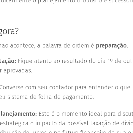
dicalmente o planejamento tributário e sucessór
gora?
não acontece, a palavra de ordem é
preparação
.
tação:
Fique atento ao resultado do dia 1º de ou
 aprovadas.
Converse com seu contador para entender o que p
eu sistema de folha de pagamento.
Planejamento:
Este é o momento ideal para discut
estratégica o impacto da possível taxação de div
tribuição de lucros e no futuro financeiro da sua 