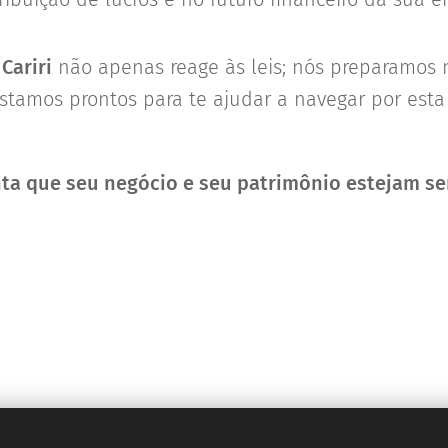
Cariri
não apenas reage às leis; nós preparamos n
 Estamos prontos para te ajudar a navegar por est
nta que seu negócio e seu patrimônio estejam s