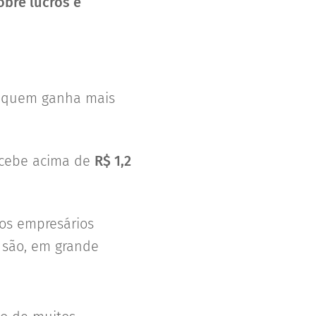
obre lucros e
ra quem ganha mais
cebe acima de
R$ 1,2
 os empresários
 são, em grande