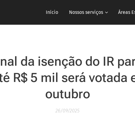
Início
Nossos serviços
Áreas E
inal da isenção do IR p
té R$ 5 mil será votada 
outubro
26/09/2025