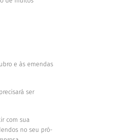
io de muitos
tubro e às emendas
recisará ser
ir com sua
idendos no seu pró-
empresa.